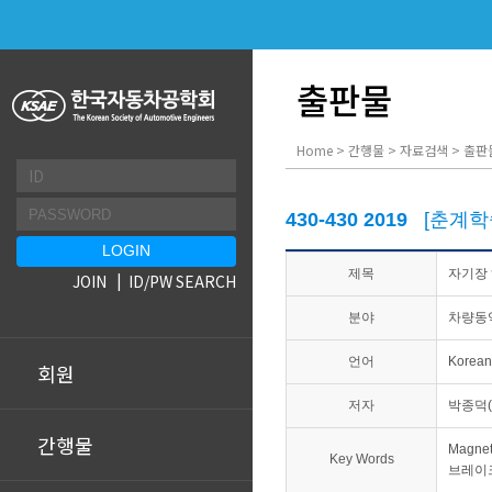
출판물
Home > 간행물 > 자료검색 > 출판
430-430 2019
[춘계학
제목
자기장 
JOIN
ID/PW SEARCH
분야
차량동
언어
Korean
회원
저자
박종덕(
간행물
Magnet
Key Words
브레이