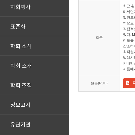
학회행사
최근 환
미세먼지
일환으로
액으로 
표준화
직접적인
있다. 
초록
점도를 
학회 소식
감소하여
최적설계
발생시
지배방
학회 소개
지름에서
학회 조직
원문(PDF)
정보고시
유관기관