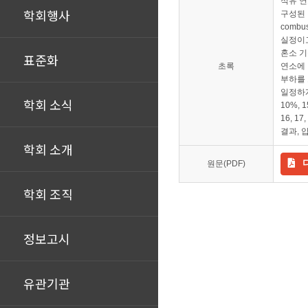
석유 연
학회행사
구성된 
comb
실정이
혼소 기
표준화
초록
연소에 
부하를 
일정하게
학회 소식
10%,
16, 
결과, 
학회 소개
원문(PDF)
학회 조직
정보고시
유관기관