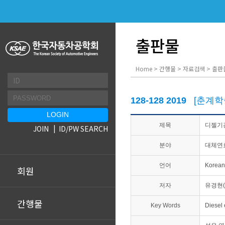
출판물
Home > 간행물 > 자료검색 > 출판
128-128 2019
[춘계학
제목
디젤기관
JOIN
ID/PW SEARCH
분야
대체연
언어
Korean
회원
저자
유경현(
간행물
Key Words
Diesel