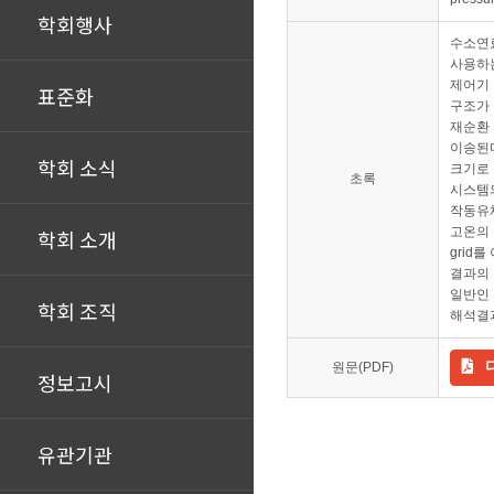
학회행사
수소연
사용하는
제어기 
표준화
구조가 
재순환 
이송된다
학회 소식
크기로 
초록
시스템의
작동유체
고온의 
학회 소개
grid
결과의 
일반인 
학회 조직
해석결과
원문(PDF)
정보고시
유관기관