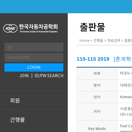
출판물
Home > 간행물 > 자료검색 > 출판
115-115 2019
[춘계학
제목
FCEV
JOIN
ID/PW SEARCH
분야
대체연
언어
Korean
회원
이준호(
저자
(유니크
간행물
Fuel C
Key Words
pressu