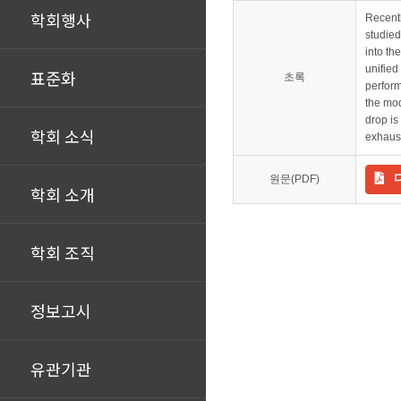
학회행사
Recentl
studied
into th
unified
표준화
초록
perform
the mod
drop is
학회 소식
exhaust
원문(PDF)
학회 소개
학회 조직
정보고시
유관기관