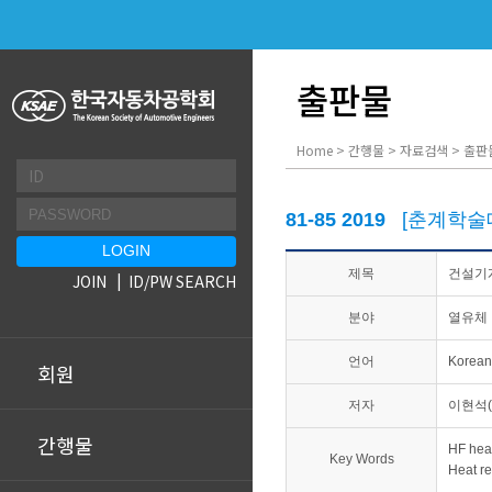
출판물
Home > 간행물 > 자료검색 > 출판
81-85 2019
[춘계학술
제목
건설기계
JOIN
ID/PW SEARCH
분야
열유체
언어
Korean
회원
저자
이현석(
간행물
HF he
Key Words
Heat r