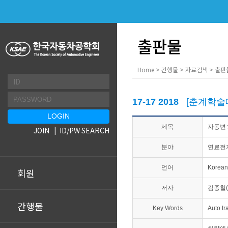
출판물
Home > 간행물 > 자료검색 > 출판
17-17 2018
[춘계학술
제목
자동변속
JOIN
ID/PW SEARCH
분야
연료전지
언어
Korean
회원
저자
김종철(
간행물
Key Words
Auto 