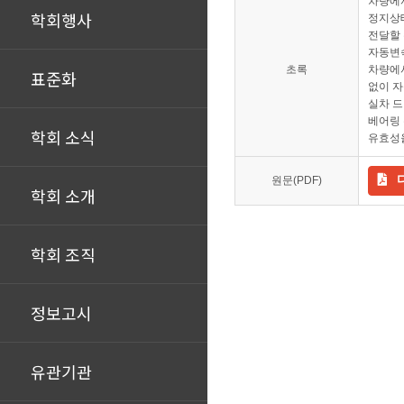
차량에서
학회행사
정지상
전달할 
자동변속
초록
차량에서
표준화
없이 자
실차 드
베어링 
학회 소식
유효성
원문(PDF)
학회 소개
학회 조직
정보고시
유관기관