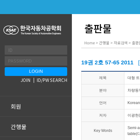
출판물
Home > 간행물 > 자료검색 > 출판
19권 2호 57-65 2011
제목
대형 트
JOIN
ID/PW SEARCH
분야
차량동
언어
Korean
회원
저자
이광헌(
간행물
Semi-a
Key Words
table