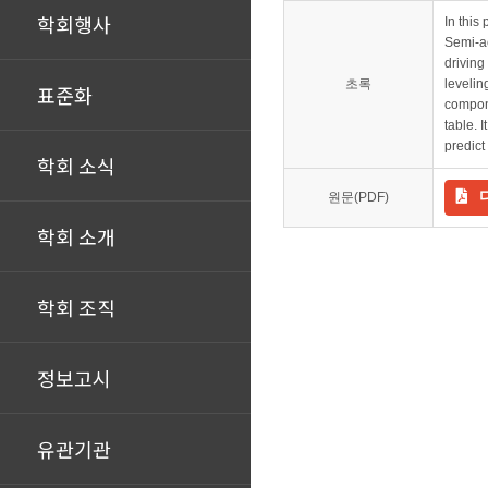
학회행사
In this
Semi-ac
driving
초록
levelin
표준화
compone
table. 
predict
학회 소식
원문(PDF)
학회 소개
학회 조직
정보고시
유관기관