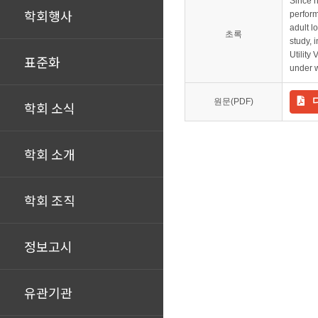
Since h
학회행사
perform
adult l
초록
study, 
Utility
표준화
under w
원문(PDF)
학회 소식
학회 소개
학회 조직
정보고시
유관기관