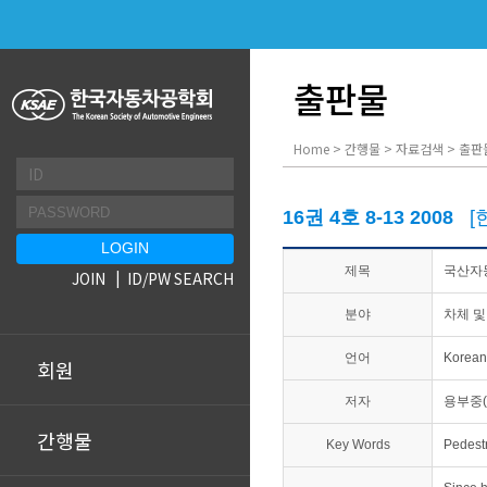
출판물
Home > 간행물 > 자료검색 > 출판
16권 4호 8-13 2008
[
제목
국산자
JOIN
ID/PW SEARCH
분야
차체 및
언어
Korean
회원
저자
용부중(
간행물
Key Words
Pedes