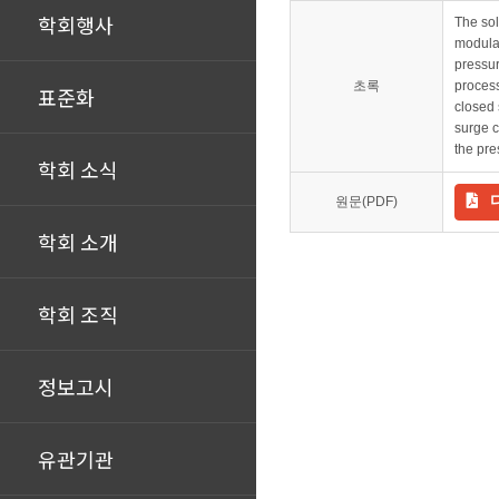
학회행사
The sol
modulat
pressur
초록
process
표준화
closed 
surge c
the pre
학회 소식
원문(PDF)
학회 소개
학회 조직
정보고시
유관기관