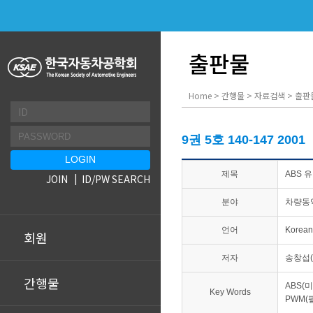
출판물
Home > 간행물 > 자료검색 > 출판
9권 5호 140-147 2001
제목
ABS 
JOIN
ID/PW SEARCH
분야
차량동
언어
Korean
회원
저자
송창섭(
간행물
ABS(미
Key Words
PWM(펄