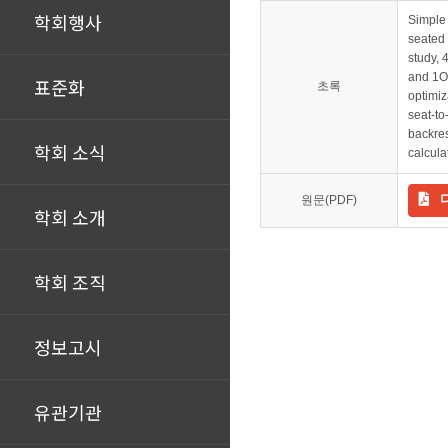
학회행사
Simple 
seated 
study, 
and 1O-
표준화
초록
optimiz
seat-to
backre
학회 소식
calcula
원문(PDF)
학회 소개
학회 조직
정보고시
유관기관