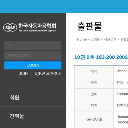
출판물
Home > 간행물 > 자료검색 > 출판
10권 2호 193-200 200
제목
Wobb
JOIN
ID/PW SEARCH
분야
진동ㆍ
언어
Korean
회원
저자
김영은(
간행물
Human
Key Words
Reson