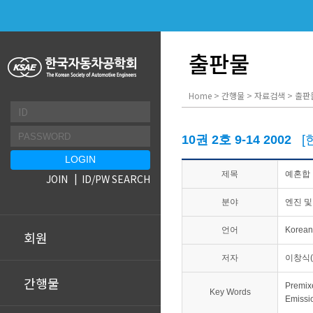
출판물
Home > 간행물 > 자료검색 > 출판
10권 2호 9-14 2002
[
제목
예혼합 
JOIN
ID/PW SEARCH
분야
엔진 및
언어
Korean
회원
저자
이창식(
간행물
Premix
Key Words
Emissi