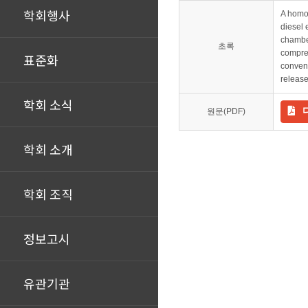
학회행사
A homog
diesel 
chamber
초록
compre
표준화
convent
release
학회 소식
원문(PDF)
학회 소개
학회 조직
정보고시
유관기관