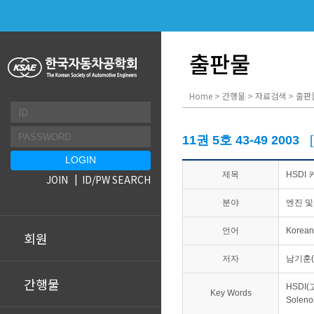
출판물
Home > 간행물 > 자료검색 > 출판
11권 5호 43-49 2003
제목
HSDI
JOIN
ID/PW SEARCH
분야
엔진 및
언어
Korean
회원
저자
남기훈(
간행물
HSDI(고
Key Words
Solen