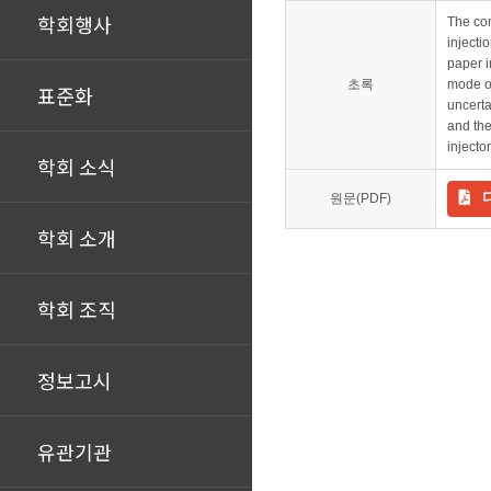
학회행사
The com
injecti
paper i
초록
mode ob
표준화
uncerta
and the
injector
학회 소식
원문(PDF)
학회 소개
학회 조직
정보고시
유관기관