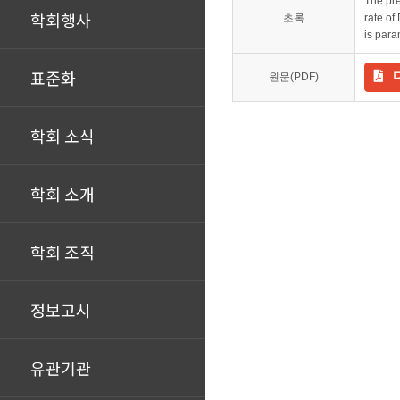
The pre
학회행사
초록
rate of
is para
표준화
원문(PDF)
학회 소식
학회 소개
학회 조직
정보고시
유관기관