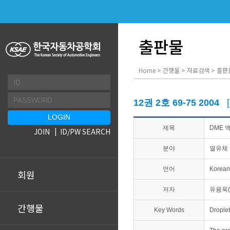
출판물
Home > 간행물 > 자료검색 > 출판
12권 2호 69-75 2004
제목
DME 
JOIN
ID/PW SEARCH
분야
열유체 
언어
Korean
회원
저자
유용욱(
간행물
Key Words
Drople