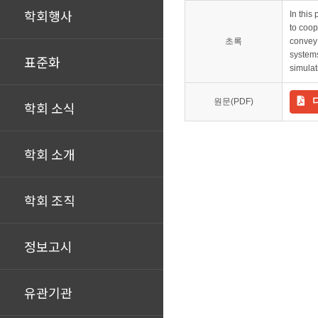
학회행사
In this
to coop
초록
convey 
systems
표준화
simulat
원문(PDF)
학회 소식
학회 소개
학회 조직
정보고시
유관기관