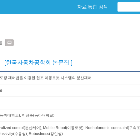
자료 통합 검색
물
4
[한국자동차공학회 논문집 ]
속도장 제어법을 이용한 협조 이동로봇 시스템의 분산제어
술
동아대학교), 이권순(동아대학교)
ralized control(분산제어), Mobile Robot(이동로봇), Nonholonomic constraint(구속조건)
Passivity(수동성), Robustness(강인성)