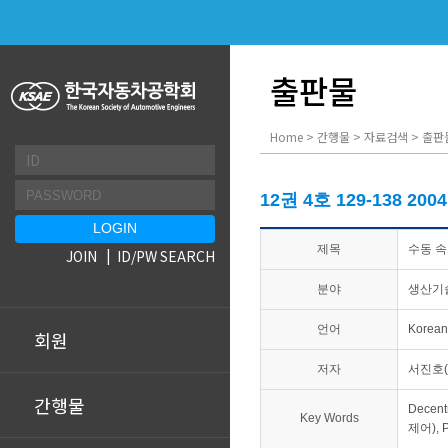
출판물
Home > 간행물 > 자료검색 > 출판
12권 4호 129-138 200
제목
수동 
JOIN
ID/PW SEARCH
분야
생산기
언어
Korean
회원
저자
서진호(
간행물
Decent
Key Words
제어), 