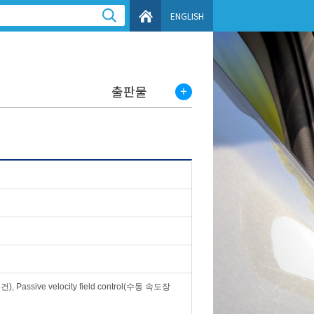
ENGLISH
출판물
, Passive velocity field control(수동 속도장