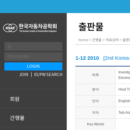
출판물
Home > 간행물 > 자료검색 > 출판
1-12 2010
[2nd Korea
Investi
JOIN
ID/PW SEARCH
제목
Electro
분야
Heat Tr
회원
언어
Englis
저자
Tets Ai
간행물
Key Words