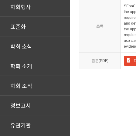
학회행사
SEooC(S
the app
requir
and def
표준화
초록
the upp
requir
use cas
학회 소식
evidenc
원문(PDF)
학회 소개
학회 조직
정보고시
유관기관