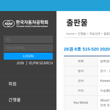
출판물
Home > 간행물 > 자료검색 > 출판
28권 8호 515-520 202
제목
압력센서
JOIN
ID/PW SEARCH
분야
전기ㆍ
언어
Korean
회원
저자
이승환(
간행물
SEooC(
Key Words
안전 요