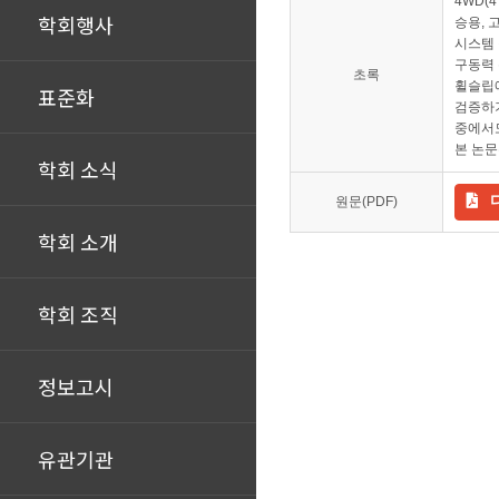
4WD(
학회행사
승용, 
시스템 
구동력 
초록
휠슬립에
표준화
검증하기
중에서도
본 논문
학회 소식
원문(PDF)
학회 소개
학회 조직
정보고시
유관기관