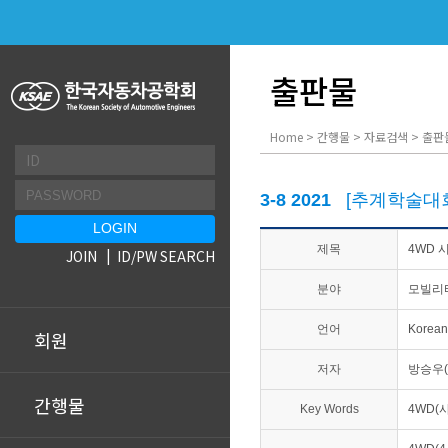
출판물
Home > 간행물 > 자료검색 > 출판
3-8 2021
[추계학술대
제목
4WD 
JOIN
ID/PW SEARCH
분야
모빌리
언어
Korean
회원
저자
방승우(
간행물
Key Words
4WD(사