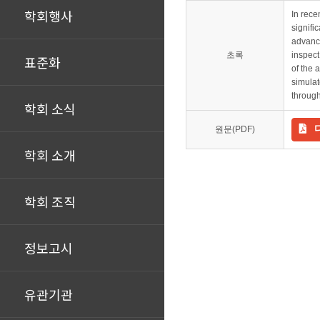
학회행사
In rece
signifi
advance
초록
inspect
표준화
of the 
simulat
through
학회 소식
원문(PDF)
학회 소개
학회 조직
정보고시
유관기관