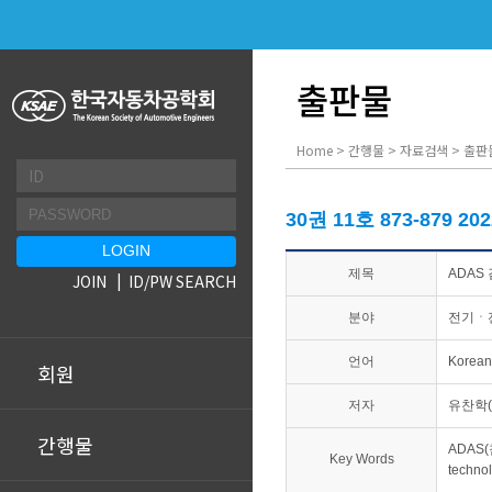
출판물
Home > 간행물 > 자료검색 > 출판
30권 11호 873-879 20
제목
ADAS
JOIN
ID/PW SEARCH
분야
전기ㆍ
언어
Korean
회원
저자
유찬학(
간행물
ADAS(
Key Words
techno