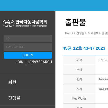
출판물
Home > 간행물 > 자료검색 > 출판
45권 12호 43-47 2023
제목
UNEC
JOIN
ID/PW SEARCH
분야
언어
Korean
회원
저자
김태용
간행물
Key Words