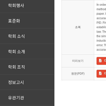
학회행사
In orde
method 
paper. 
accurac
표준화
PID. Fi
초록
establi
law. Th
학회 소식
the sim
inducti
error. 
accurac
학회 소개
미리보기
학회 조직
원문(PDF)
정보고시
유관기관