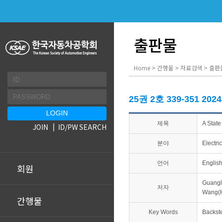
출판물
Home > 간행물 > 자료검색 > 출판
25권 2호 339-351 202
제목
A Stat
JOIN
ID/PW SEARCH
분야
Electri
언어
Englis
회원
Guangl
저자
Wang(H
간행물
Key Words
Backste