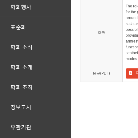
학회행사
The rol
for the
around 
such as
표준화
possibl
초록
providi
armrest
학회 소식
functio
seatbel
modes t
학회 소개
원문(PDF)
학회 조직
정보고시
유관기관