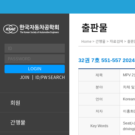
출판물
Home > 간행물 > 자료검색 > 출판
32권 7호 551-557 202
제목
MPV 
JOIN
ID/PW SEARCH
분야
차체 및
언어
Korean
회원
저자
이홍희
간행물
Seat(시
Key Words
drivi