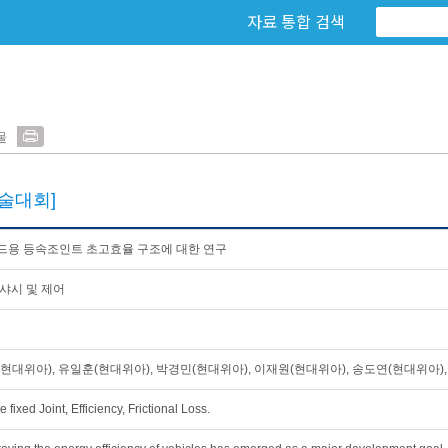
자료 통합 검색
물
술대회]
드용 등속조인트 초고효율 구조에 대한 연구
샤시 및 제어
현대위아), 유일훈(현대위아), 박경민(현대위아), 이재원(현대위아), 송도연(현대위아)
e fixed Joint, Efficiency, Frictional Loss.