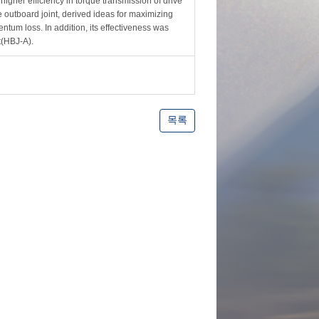
igher efficiency in torque transmission of drive
e outboard joint, derived ideas for maximizing
entum loss. In addition, its effectiveness was
t(HBJ-A).
목록