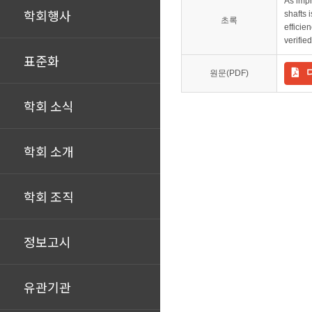
As impr
학회행사
shafts 
초록
efficie
verifie
표준화
원문(PDF)
학회 소식
학회 소개
학회 조직
정보고시
유관기관