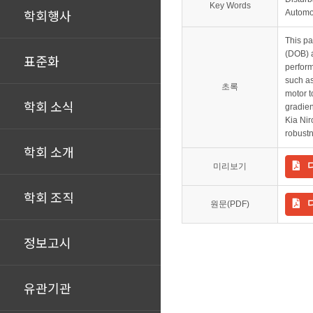
Key Words
학회행사
Automo
This pa
(DOB) a
표준화
perform
such as
초록
motor t
학회 소식
gradien
Kia Nir
robustn
학회 소개
미리보기
학회 조직
원문(PDF)
정보고시
유관기관