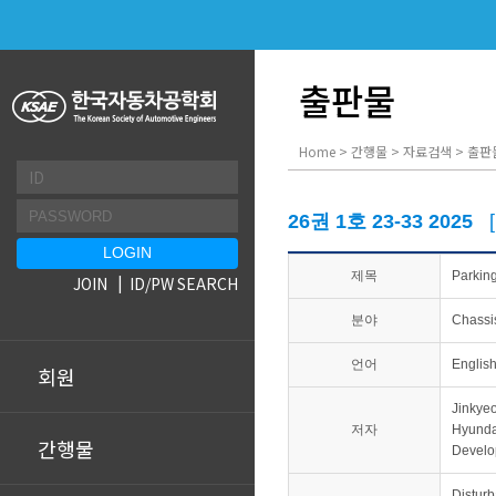
출판물
Home > 간행물 > 자료검색 > 출판
26권 1호 23-33 2025
제목
Parking
JOIN
ID/PW SEARCH
분야
Chassi
언어
Englis
회원
Jinkye
저자
Hyunda
간행물
Develo
Disturb