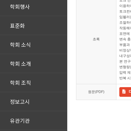
토크 컨
학회행사
이용하여
토크컨버
임펠러는
조절하여
표준화
작동해야
표면에 
초록
변속 충
학회 소식
부품과 
비정상적
내구성에
본 연구
학회 소개
변형량은
압력 제
반복 시
학회 조직
원문(PDF)
정보고시
유관기관