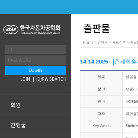
출판물
Home > 간행물 > 자료검색 > 출판
14-14 2025
[춘계학술
제목
산업용 
JOIN
ID/PW SEARCH
분야
모빌리
언어
Korean
회원
저자
이헌봉(P
간행물
Key Words
Static