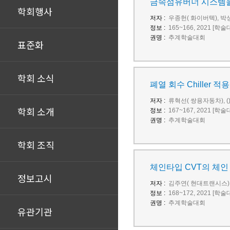
금속섬유버너 시스템을 이용
학회행사
저자 :
우종헌( 화이버텍), 박
정보 :
165~166, 2021 [학
권명 :
추계학술대회
표준화
학회 소식
폐열 회수 Chiller 적
저자 :
류혁선( 쌍용자동차), (
학회 소개
정보 :
167~167, 2021 [학
권명 :
추계학술대회
학회 조직
체인타입 CVT의 체인
정보고시
저자 :
김주연( 현대트랜시스), 
정보 :
168~172, 2021 [학
권명 :
추계학술대회
유관기관