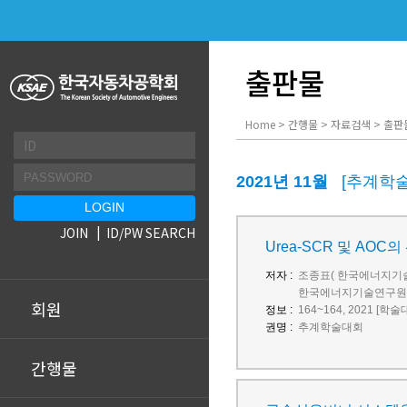
출판물
Home > 간행물 > 자료검색 > 출판
2021년 11월
[추계학
JOIN
ID/PW SEARCH
Urea-SCR 및 AOC
저자 :
조종표( 한국에너지기술
한국에너지기술연구원),
회원
정보 :
164~164, 2021 [학
권명 :
추계학술대회
간행물