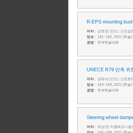
R-EPS mounting 
저자 :
강호진( 만도), 신인섭(
정보 :
181~182, 2021 [학
권명 :
추계학술대회
UNECE R79 만족 위한 
저자 :
김태식( 만도), 신준호(
정보 :
183~184, 2021 [학
권명 :
추계학술대회
Steering wheel dam
저자 :
유상군( 지엠테크니컬센
정보 :
185~188, 2021 [학