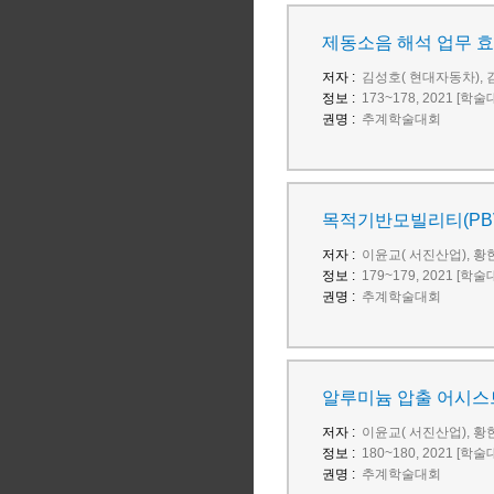
제동소음 해석 업무 효
저자 :
김성호( 현대자동차), 
정보 :
173~178, 2021 [학
권명 :
추계학술대회
목적기반모빌리티(PBV: 
저자 :
이윤교( 서진산업), 황
정보 :
179~179, 2021 [학
권명 :
추계학술대회
알루미늄 압출 어시스
저자 :
이윤교( 서진산업), 황
정보 :
180~180, 2021 [학
권명 :
추계학술대회