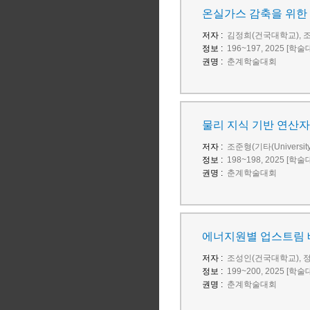
온실가스 감축을 위한 
저자 :
김정희(건국대학교), 
정보 :
196~197, 2025 [학
권명 :
춘계학술대회
물리 지식 기반 연산자
저자 :
조준형(기타(University
정보 :
198~198, 2025 [학
권명 :
춘계학술대회
에너지원별 업스트림 배
저자 :
조성인(건국대학교), 
정보 :
199~200, 2025 [학
권명 :
춘계학술대회