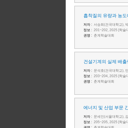
흡착질의 유량과 농도
저자 :
서승희(건국대학교), 
정보 :
201~202, 2025 [학
권명 :
춘계학술대회
건설기계의 실제 배출
저자 :
문석호(건국대학교), 
정보 :
203~204, 2025 [학
권명 :
춘계학술대회
에너지 및 산업 부문 
저자 :
문세인(서울대학교), 
정보 :
205~205, 2025 [학
권명 :
춘계학술대회