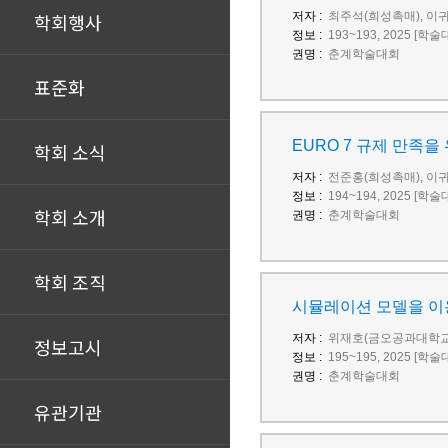
학회행사
저자 :
최주석(희성촉매), 이
정보 :
193~193, 2025 [학
권명 :
춘계학술대회
표준화
EURO 7 규제 만족을 
학회 소식
저자 :
전준홍(희성촉매), 이
정보 :
194~194, 2025 [학
학회 소개
권명 :
춘계학술대회
학회 조직
시뮬레이션 모델을 이용한
저자 :
위재호(금오공과대학교
정보고시
정보 :
195~195, 2025 [학
권명 :
춘계학술대회
유관기관