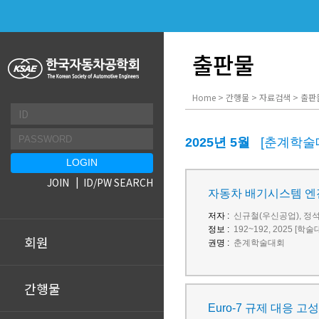
출판물
Home > 간행물 > 자료검색 > 출판
2025년 5월
[춘계학술
JOIN
ID/PW SEARCH
자동차 배기시스템 엔
저자 :
신규철(우신공업), 정
정보 :
192~192, 2025 [학
회원
권명 :
춘계학술대회
간행물
Euro-7 규제 대응 고