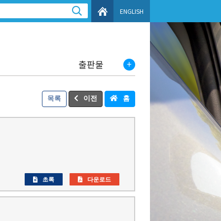
ENGLISH
출판물
목록
이전
홈
초록
다운로드