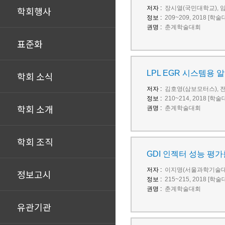
학회행사
저자 :
장시열(국민대학교), 
정보 :
209~209, 2018 [학
권명 :
춘계학술대회
표준화
LPL EGR 시스템용 
학회 소식
저자 :
김호영(삼보모터스), 
정보 :
210~214, 2018 [학
학회 소개
권명 :
춘계학술대회
학회 조직
GDI 인젝터 성능 평
저자 :
이지명(서울과학기술대
정보고시
정보 :
215~215, 2018 [학
권명 :
춘계학술대회
유관기관