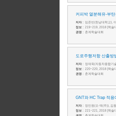
커피박 열분해유-부탄
저자 :
임준빈(한남대학교), 
정보 :
219~219, 2018 [학
권명 :
춘계학술대회
도로주행저항 산출방법
저자 :
정재욱(자동차융합기술
정보 :
220~220, 2018 [학
권명 :
춘계학술대회
GNT와 HC Trap 적
저자 :
정민원(오-덱(주)), 김동
정보 :
221~221, 2018 [학
권명 :
춘계학술대회