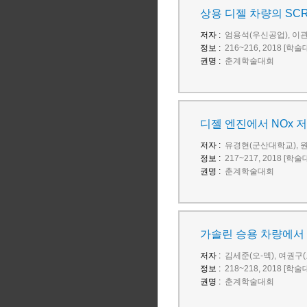
상용 디젤 차량의 SC
저자 :
엄용석(우신공업), 이
정보 :
216~216, 2018 [학
권명 :
춘계학술대회
디젤 엔진에서 NOx 
저자 :
유경현(군산대학교), 
정보 :
217~217, 2018 [학
권명 :
춘계학술대회
가솔린 승용 차량에서 D
저자 :
김세준(오-덱), 여권구(오
정보 :
218~218, 2018 [학
권명 :
춘계학술대회