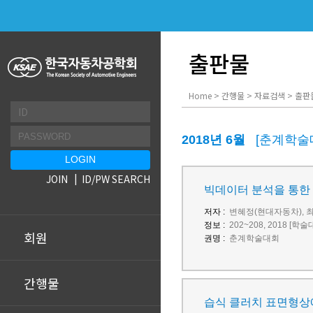
출판물
Home > 간행물 > 자료검색 > 출판
2018년 6월
[춘계학술
JOIN
ID/PW SEARCH
빅데이터 분석을 통한
저자 :
변혜정(현대자동차), 
정보 :
202~208, 2018 [학
회원
권명 :
춘계학술대회
간행물
습식 클러치 표면형상