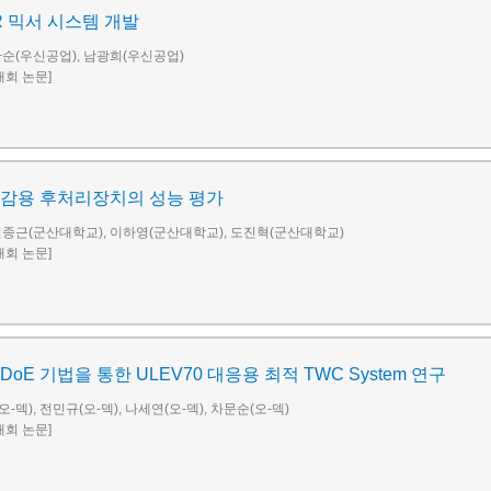
R 믹서 시스템 개발
관순(우신공업), 남광희(우신공업)
술대회 논문]
저감용 후처리장치의 성능 평가
원종근(군산대학교), 이하영(군산대학교), 도진혁(군산대학교)
술대회 논문]
oE 기법을 통한 ULEV70 대응용 최적 TWC System 연구
-덱), 전민규(오-덱), 나세연(오-덱), 차문순(오-덱)
술대회 논문]