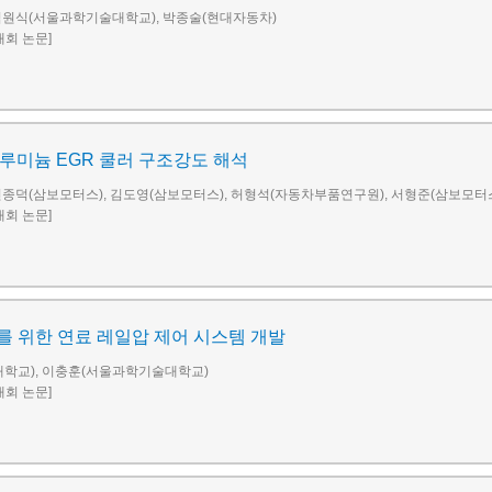
임원식(서울과학기술대학교), 박종술(현대자동차)
술대회 논문]
알루미늄 EGR 쿨러 구조강도 해석
전종덕(삼보모터스), 김도영(삼보모터스), 허형석(자동차부품연구원), 서형준(삼보모터
술대회 논문]
가를 위한 연료 레일압 제어 시스템 개발
학교), 이충훈(서울과학기술대학교)
술대회 논문]