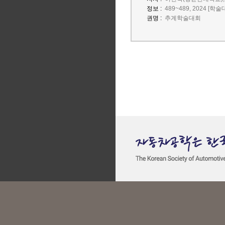
정보 :
489~489, 2024 [학
권명 :
추계학술대회