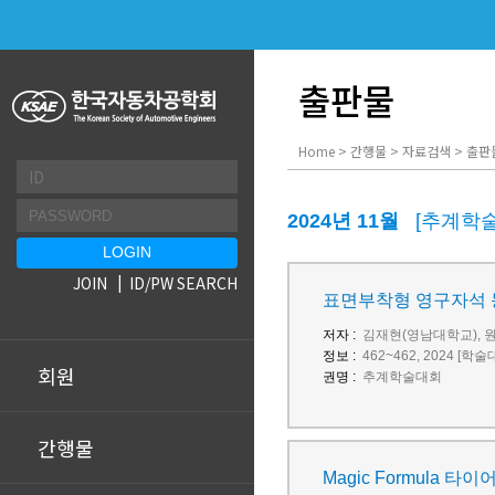
출판물
Home > 간행물 > 자료검색 > 출판
2024년 11월
[추계학
JOIN
ID/PW SEARCH
표면부착형 영구자석 동
저자 :
김재현(영남대학교), 
정보 :
462~462, 2024 [학
회원
권명 :
추계학술대회
간행물
Magic Formula