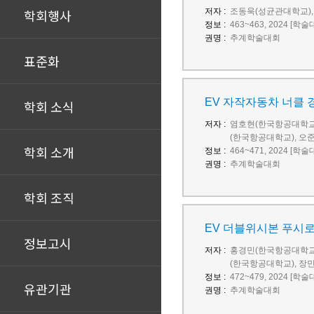
학회행사
저자 :
조동욱(성균관대학교),
정보 :
463~463, 2024 [학
권명 :
추계학술대회
표준화
EV 자작자동차 너클 
학회 소식
저자 :
염호현(한국항공대학교)
(한국항공대학교), 오
학회 소개
정보 :
464~471, 2024 [학
권명 :
추계학술대회
학회 조직
EV 더블위시본 푸시로
정보고시
저자 :
홍경민(한국항공대학교)
(한국항공대학교), 장
정보 :
472~479, 2024 [학
유관기관
권명 :
추계학술대회