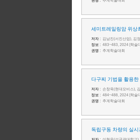
권명 :
추계학술대회
세미트레일링암 위상
저자 :
김남진(서진산업), 김정
정보 :
483~483, 2024 [학
권명 :
추계학술대회
다구찌 기법을 활용한
저자 :
손창욱(현대모비스), 
정보 :
484~488, 2024 [학
권명 :
추계학술대회
독립구동 차량의 실시
저자 :
이현욱(성균관대학교),