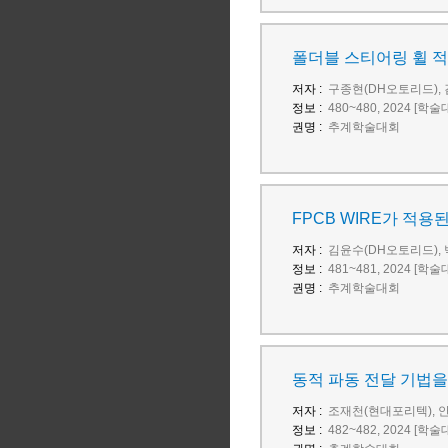
폴더블 스티어링 휠 적
저자 :
구종현(DH오토리드), 
정보 :
480~480, 2024 [학
권명 :
추계학술대회
FPCB WIRE가 적용
저자 :
김윤수(DH오토리드), 
정보 :
481~481, 2024 [학
권명 :
추계학술대회
동적 파동 전달 기법을
저자 :
조재천(현대포리텍), 
정보 :
482~482, 2024 [학