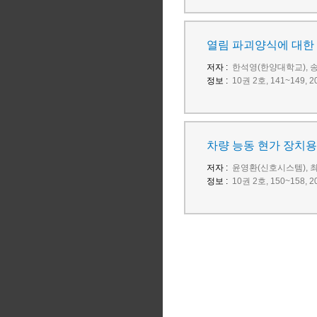
열림 파괴양식에 대한
저자 :
한석영(한양대학교),
정보 :
10권 2호, 141~149
차량 능동 현가 장치용
저자 :
윤영환(신호시스템), 
정보 :
10권 2호, 150~158