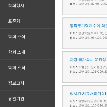
학회행사
정보 :
10권 2호, 87~95, 
표준화
동적무기력계수에 의한
저자 :
양성모(전북대학교), 
학회 소식
정보 :
10권 2호, 96~100,
학회 소개
차량 급가속시 운전성
학회 조직
저자 :
조한승(고등기술연구원)
정보 :
10권 2호, 101~109
정보고시
장시간 시효처리가 31
유관기관
저자 :
임병수(성균관대학교),
정보 :
10권 2호, 110~116