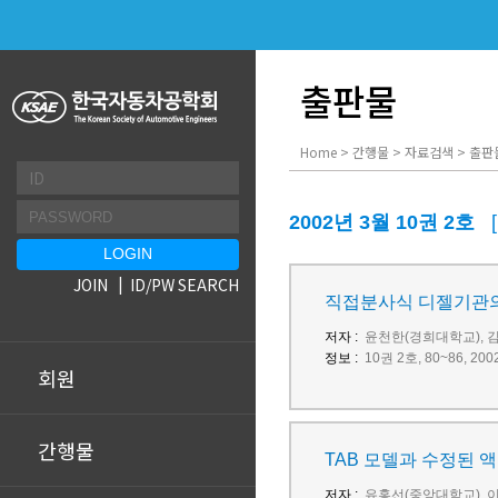
출판물
Home > 간행물 > 자료검색 > 출판
2002년 3월 10권 2호
JOIN
ID/PW SEARCH
직접분사식 디젤기관의
저자 :
윤천한(경희대학교), 
정보 :
10권 2호, 80~86, 
회원
간행물
TAB 모델과 수정된 
저자 :
유홍선(중앙대학교), 