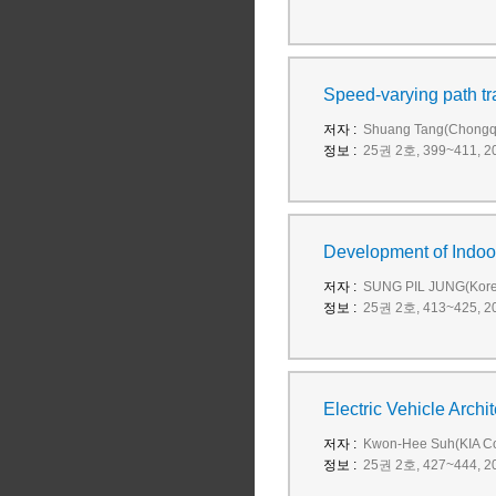
Speed-varying path tr
저자 :
Shuang Tang(Chongqing
정보 :
25권 2호, 399~411, 20
Development of Indoor
저자 :
SUNG PIL JUNG(Korea 
정보 :
25권 2호, 413~425, 20
Electric Vehicle Arch
저자 :
Kwon-Hee Suh(KIA Corp
정보 :
25권 2호, 427~444, 20