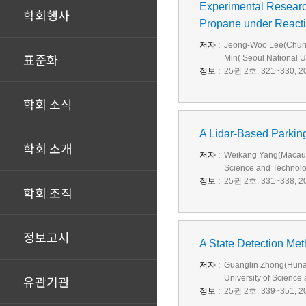
Experimental Research
학회행사
Propane under Reactiv
저자 :
Jeong-Woo Lee(Chungn
표준화
Min( Seoul National Un
정보 :
25권 2호, 321~330, 20
학회 소식
A Lidar-Based Parkin
학회 소개
저자 :
Weikang Yang(Macau U
Science and Technolo
정보 :
25권 2호, 331~338, 20
학회 조직
정보고시
A State Detection Me
저자 :
Guanglin Zhong(Hunan
유관기관
University of Science
정보 :
25권 2호, 339~351, 20