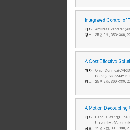
Integrated Control of
저자 :
Amirreza Parvareh(Ami
정보 :
25권 2호, 353~368, 20
A Cost Effective Solu
저자 :
Ömer Dönmez(CARISSMA 
Borba(CARISSMA Institu
정보 :
25권 2호, 369~380, 20
A Motion Decoupling C
저자 :
Baohua Wang(Hubei Un
University of Automot
정보 :
25권 2호, 381~398, 20