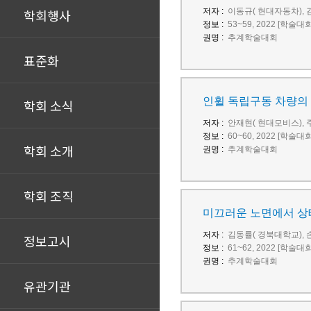
학회행사
저자 :
이동규( 현대자동차), 
정보 :
53~59, 2022 [학술대
권명 :
추계학술대회
표준화
인휠 독립구동 차량의
학회 소식
저자 :
안재현( 현대모비스),
정보 :
60~60, 2022 [학술대
학회 소개
권명 :
추계학술대회
학회 조직
미끄러운 노면에서 상
저자 :
김동률( 경북대학교), 
정보고시
정보 :
61~62, 2022 [학술대
권명 :
추계학술대회
유관기관