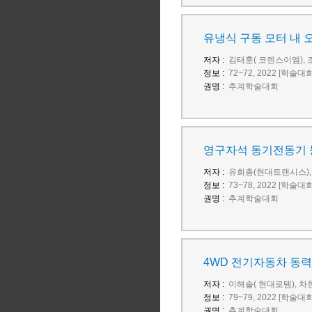
유냉식 구동 모터 내 
저자 :
김태훈( 코렌스이엠), 
정보 :
72~72, 2022 [학술대
권명 :
추계학술대회
영구자석 동기전동기 
저자 :
유회총(현대트랜시스),
정보 :
73~78, 2022 [학술대
권명 :
추계학술대회
4WD 전기자동차 동력
저자 :
이해솔( 현대로템), 차
정보 :
79~79, 2022 [학술대
권명 :
추계학술대회