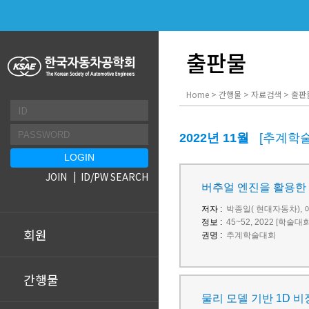
출판물
Home > 간행물 > 자료검색 > 출판
2022년 11월
[추계학
JOIN
ID/PW SEARCH
버추얼 엔진을 활용한
저자 :
박종일( 현대자동차), 
정보 :
45~52, 2022 [학술대
회원
권명 :
추계학술대회
간행물
물리 모델 기반 1D 비정