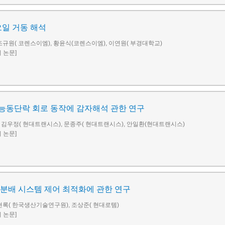
오일 거동 해석
조규원( 코렌스이엠), 황윤식(코렌스이엠), 이연원( 부경대학교)
회 논문]
능동단락 회로 동작에 감자해석 관한 연구
 김우정( 현대트랜시스), 문종주( 현대트랜시스), 안일환(현대트랜시스)
회 논문]
분배 시스템 제어 최적화에 관한 연구
현록( 한국생산기술연구원), 조상준( 현대로템)
회 논문]