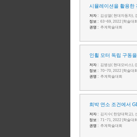
시뮬레이션을 활용한 전
저자 :
김성열( 현대자동차), 
정보 :
63~69, 2022 [학술대
권명 :
추계학술대회
인휠 모터 독립 구동을
저자 :
김병성( 현대모비스), (
정보 :
70~70, 2022 [학술대
권명 :
추계학술대회
희박 연소 조건에서 G
저자 :
김지수( 한양대학교), 
정보 :
71~71, 2022 [학술대
권명 :
추계학술대회