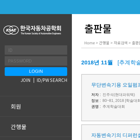
출판물
Home > 간행물 > 자료검색 > 출판
2018년 11월
[추계학
JOIN
ID/PW SEARCH
무단변속기용 오일펌프
저자 :
진주석(현대파워텍)
정보 :
80~81, 2018 [학술대
회원
권명 :
추계학술대회
간행물
자동변속기의 디퍼런셜