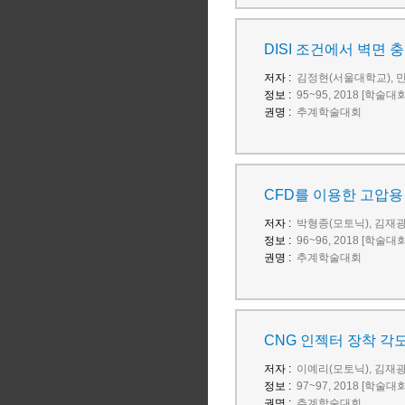
DISI 조건에서 벽면 
저자 :
김정현(서울대학교), 
정보 :
95~95, 2018 [학술대
권명 :
추계학술대회
CFD를 이용한 고압
저자 :
박형종(모토닉), 김재광
정보 :
96~96, 2018 [학술대
권명 :
추계학술대회
CNG 인젝터 장착 각
저자 :
이예리(모토닉), 김재광
정보 :
97~97, 2018 [학술대
권명 :
추계학술대회