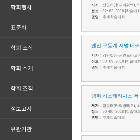
학회행사
저자 :
정연하(현대파워텍), 
정보 :
82~82, 2018 [학술대
권명 :
추계학술대회
표준화
엔진 구동계 저널 베어
학회 소식
저자 :
김민철(두산인프라코어
정보 :
83~89, 2018 [학술대
학회 소개
권명 :
추계학술대회
학회 조직
댐퍼 히스테리시스 특성
저자 :
경윤태(카펙발레오), 
정보고시
정보 :
90~90, 2018 [학술대
권명 :
추계학술대회
유관기관