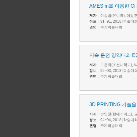
AMESim을 이용한 Oil P
저자 :
이승범(유니크), 이창훈
정보 :
91~91, 2018 [학술대
권명 :
추계학술대회
저속 운전 영역대의 E
저자 :
고은희(조선대학교), 
정보 :
92~93, 2018 [학술대
권명 :
추계학술대회
3D PRINTING 기
저자 :
송영찬(현대케피코), 
정보 :
94~94, 2018 [학술대
권명 :
추계학술대회