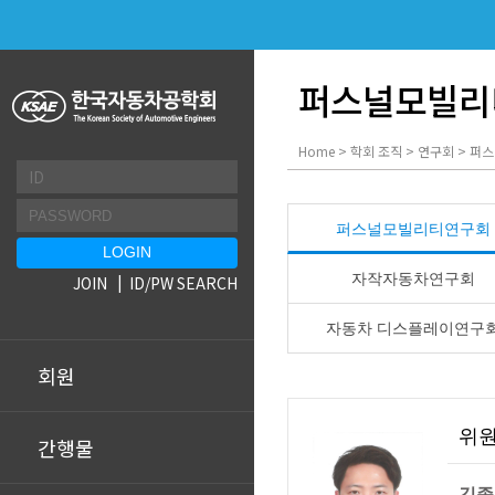
퍼스널모빌리
Home > 학회 조직 > 연구회 >
퍼스널모빌리티연구회
자작자동차연구회
JOIN
ID/PW SEARCH
자동차 디스플레이연구
회원
위
간행물
김종