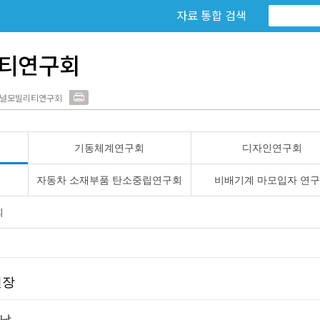
자료 통합 검색
티연구회
 퍼스널모빌리티연구회
기동체계연구회
디자인연구회
자동차 소재부품 탄소중립연구회
비배기계 마모입자 연
회
원장
남