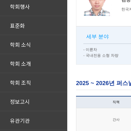
학회행사
한국
표준화
세부 분야
학회 소식
- 이륜차
- 국내전용 소형 차량
학회 소개
학회 조직
2025 ~ 2026년
정보고시
직책
유관기관
간사