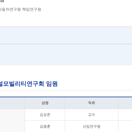
자동차연구원 책임연구원
 퍼스널모빌리티연구회 임원
성명
직위
김성준
교수
김용훈
선임연구원