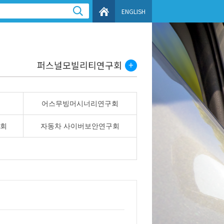
ENGLISH
퍼스널모빌리티연구회
어스무빙머시너리연구회
구회
자동차 사이버보안연구회