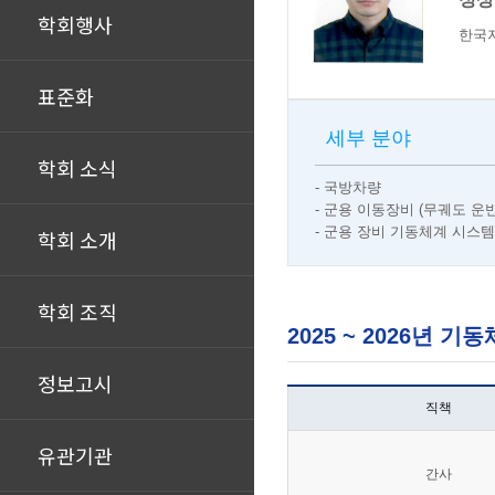
학회행사
한국
표준화
세부 분야
학회 소식
- 국방차량
- 군용 이동장비 (무궤도 운
- 군용 장비 기동체계 시스템
학회 소개
학회 조직
2025 ~ 2026년 
정보고시
직책
유관기관
간사