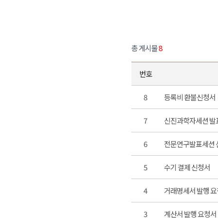
총 게시물
8
번호
8
등록비 환불신청서
7
신진과학자세션 발
6
전문연구발표세션 
5
수기 결제 신청서
4
거래명세서 발행 
3
계산서 발행 요청서