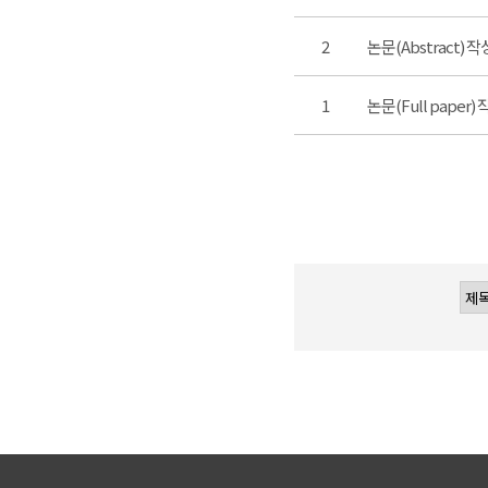
2
논문(Abstract) 
1
논문(Full paper