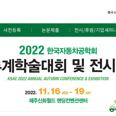
행사 
사전등록
논문제출
전시/후원/기업세미