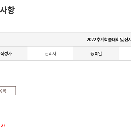
사항
2022 추계학술대회 및 전
작성자
관리자
등록일
목록
물
27