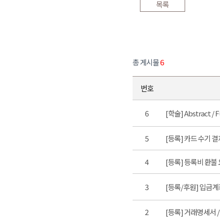
목록
총 게시물
6
번호
6
[학술] Abstract / 
5
[등록] 카드 수기 결
4
[등록] 등록비 환불
3
[등록/후원] 입금
2
[등록] 거래명세서 