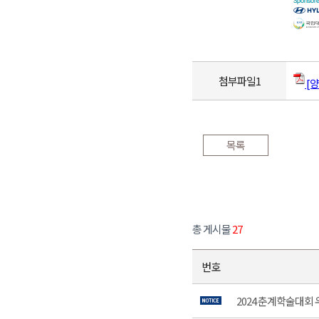
첨부파일1
[양
목록
총 게시물
27
번호
2024 춘계학술대회 