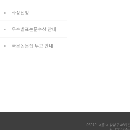
좌장신청
우수발표논문수상 안내
국문논문집 투고 안내
06212 서울시 강남구 테헤
Tel : 02) 564