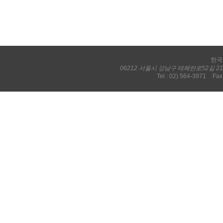
한국
06212 서울시 강남구 테헤란로52길 
Tel : 02) 564-3971
Fax