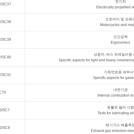
전기차
2/SC37
Electrically propelled v
오토바이 및 모페
2/SC38
Motorcycles and mo
인간공학
2/SC39
Ergonomics
상용차, 버스 트레일러용
2/SC40
Specific aspects for light and heavy commercia
기체연료용 세부사
2/SC41
Specific aspects for gase
내연기관
C70
Internal combustion e
윤활유 필터 시헝
0/SC7
Tests for lubricating oil 
배기가스 배출측
0/SC8
Exhaust gas emission me