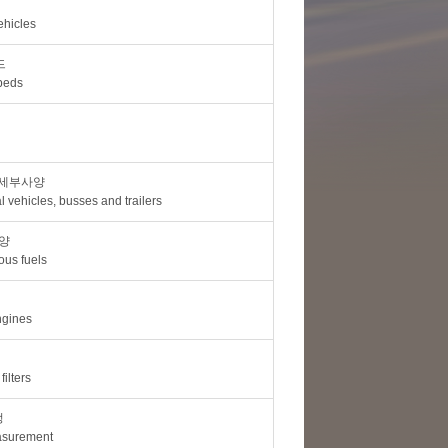
ehicles
드
peds
 세부사양
l vehicles, busses and trailers
양
ous fuels
ngines
filters
정
asurement