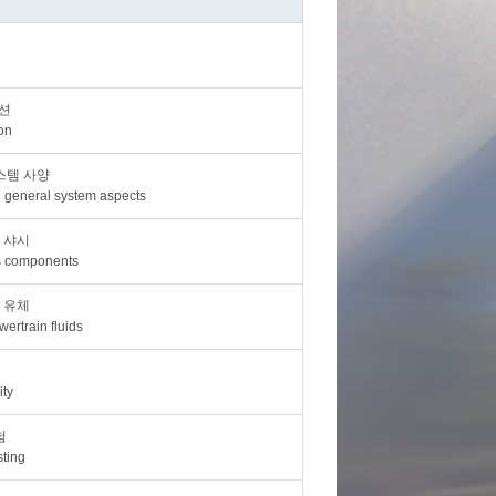
션
on
스템 사양
d general system aspects
 샤시
s components
 유체
ertrain fluids
ity
험
sting