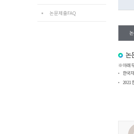
논문제출FAQ
논
논
아래 
한국자
202