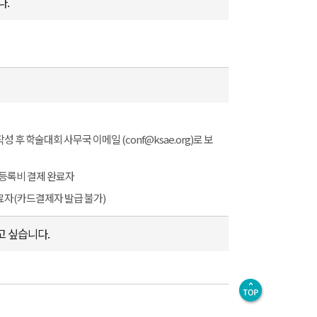
다.
 후 학술대회 사무국 이메일 (
conf@ksae.org
)로 보
전등록비 결제 완료자
료자(카드결제자 발급 불가)
 싶습니다.