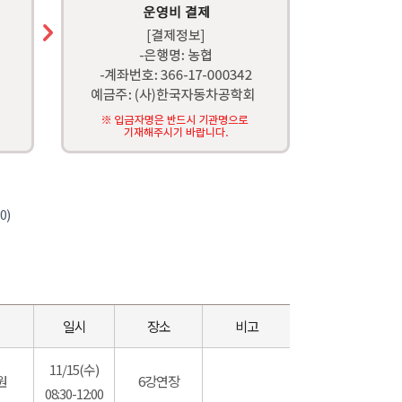
0)
일시
장소
비고
11/15(수)
원
6강연장
08:30-12:00