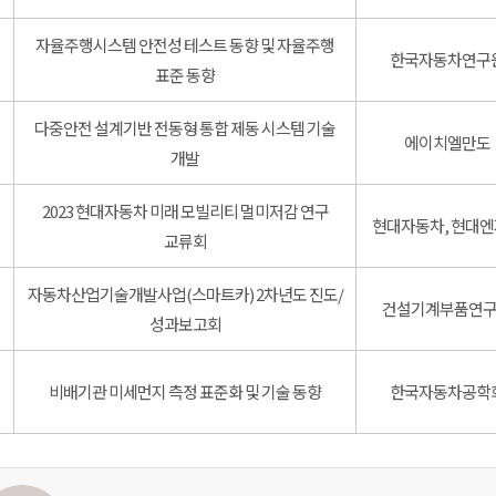
자율주행시스템 안전성 테스트 동향 및 자율주행
한국자동차연구
표준 동향
다중안전 설계기반 전동형 통합 제동 시스템 기술
에이치엘만도
개발
2023 현대자동차 미래 모빌리티 멀미저감 연구
현대자동차, 현대
교류회
자동차산업기술개발사업(스마트카) 2차년도 진도/
건설기계부품연
성과보고회
비배기관 미세먼지 측정 표준화 및 기술 동향
한국자동차공학