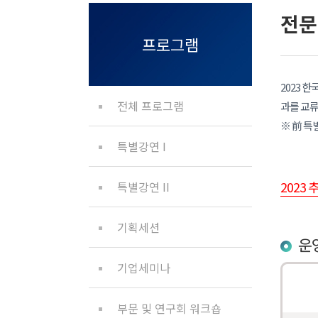
전문
프로그램
2023 
전체 프로그램
과를 교류
※ 前 특
특별강연 I
2023
특별강연 II
기획세션
운
기업세미나
부문 및 연구회 워크숍