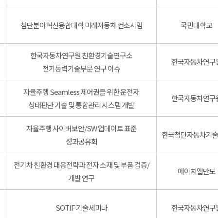
첨단분야혁신융합대학 미래자동차 컨소시엄
국민대학교
한국자동차연구원 친환경기술연구소
한국자동차연구
전기동력기술부문 연구 이슈
자율주행 Seamless 제어권을 위한 운전자
한국자동차연구
상태판단 기술 및 통합관리 시스템 개발
자율주행 사이버보안/SW 업데이트 표준
한국첨단자동차기
성과공유회
전기차 친환경 대응전략과 전자 소재 및 부품 검증/
에이치엘만도
개발 연구
SOTIF 기술세미나
한국자동차연구