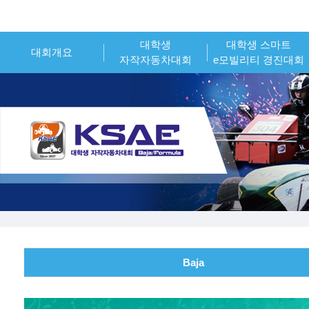
대학생
대학생 스마트
대회개요
자작자동차대회
e모빌리티 경진대회
인사말
대회개요
대회개요
대회소개
대회일정
대회일정
시상내역
참가신청
참가신청
조직위원회
시상내역
시상내역
대회 운영 오피셜
참가팀 엔트리
참가팀 엔트리
Baja