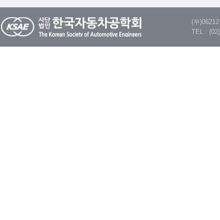
(우)062
TEL : (02