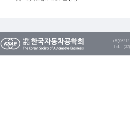
(우)062
TEL : (02