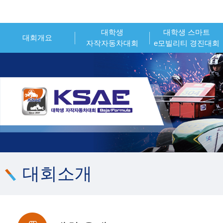
대학생
대학생 스마트
대회개요
자작자동차대회
e모빌리티 경진대회
인사말
대회개요
대회개요
대회소개
대회일정
대회일정
시상내역
참가신청
참가신청
조직위원회
시상내역
시상내역
대회 운영 오피셜
참가팀 엔트리
참가팀 엔트리
대회소개