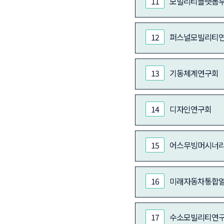
11
모빌리티플랫폼
12
퍼스널모빌리티
13
기동체계연구회
14
디자인연구회
15
어스무빙머시너
16
미래자동차통합
17
수소모빌리티연