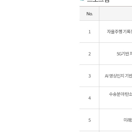
No.
1
자율주행 기록장
2
5G기반
3
AI 영상인지 기
수송분야 탄소
4
5
미래