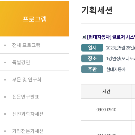
기획세션
프로그램
▣
[현대자동차] 클로저 시스템
전체 프로그램
2023년 5월 26일(금
1강연장(오디토
특별강연
현대자동차
부문 및 연구회
시간
전문연구발표
09:00-09:10
신진과학자세션
기업전문가세션