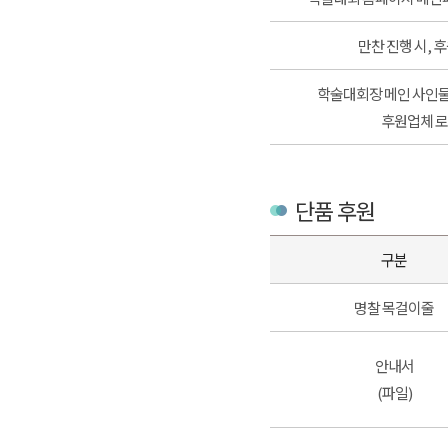
만찬 진행 시, 
학술대회장 메인 사인물(P
후원업체 로
단품 후원
구분
명찰 목걸이줄
안내서
(파일)