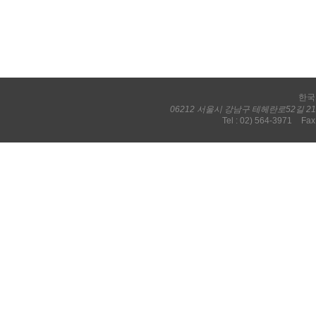
한국
06212 서울시 강남구 테헤란로52길 
Tel : 02) 564-3971
Fax